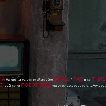
ΙΑ
EMAIL
FAX
ΤΗΛΕ
θα πρέπει να μας στείλετε μέσο
ή
ή και
ΕΙ
ΠΟΣΟΤΗΤΕΣ
μαζί και οι
για να μπορέσουμε να υπολογίσου