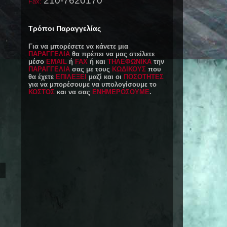
210-7620170
Fax:
Τρόποι Παραγγελίας
Για να μπορέσετε να κάνετε μια
ΠΑΡΑΓΓΕΛΙΑ
θα πρέπει να μας στείλετε
μέσο
EMAIL
ή
FAX
ή και
ΤΗΛΕΦΩΝΙΚΑ
την
ΠΑΡΑΓΓΕΛΙΑ
σας με τους
ΚΩΔΙΚΟΥΣ
που
θα έχετε
ΕΠΙΛΕΞΕΙ
μαζί και οι
ΠΟΣΟΤΗΤΕΣ
για να μπορέσουμε να υπολογίσουμε το
ΚΟΣΤΟΣ
και να σας
ΕΝΗΜΕΡΩΣΟΥΜΕ
.