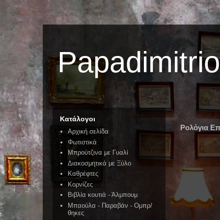
Papadimitri
Κατάλογοι
Ρολόγια Επ
Αρχική σελίδα
Φωτιστικά
Μπρούτζινα με Γυαλί
Διακοσμητικά με Ξύλο
Καθρέφτες
Κορνίζες
Βιβλία κουτιά - Άλμπουμ
Μπαούλα - Παραβάν - Ομπρ/
θηκες