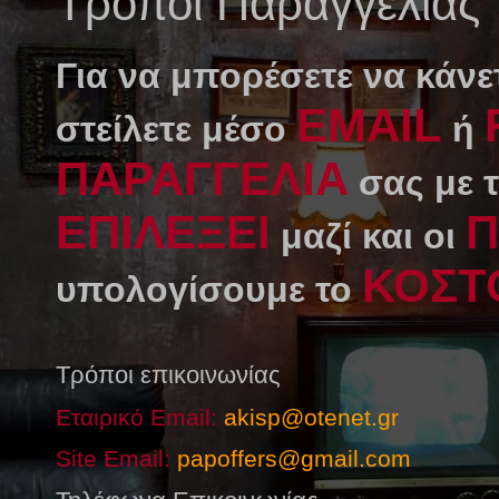
Τρόποι Παραγγελίας
Για να μπορέσετε να κάνε
EMAIL
στείλετε μέσο
ή
ΠΑΡΑΓΓΕΛΙΑ
σας με 
ΕΠΙΛΕΞΕΙ
Π
μαζί και οι
ΚΟΣΤ
υπολογίσουμε το
Τρόποι επικοινωνίας
Εταιρικό Email:
akisp@otenet.gr
Site Email:
papoffers@gmail.com