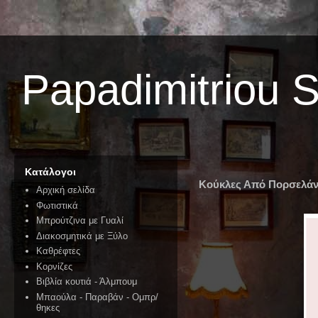
Papadimitriou 
Κατάλογοι
Κούκλες Από Πορσελά
Αρχική σελίδα
Φωτιστικά
Μπρούτζινα με Γυαλί
Διακοσμητικά με Ξύλο
Καθρέφτες
Κορνίζες
Βιβλία κουτιά - Άλμπουμ
Μπαούλα - Παραβάν - Ομπρ/
θηκες